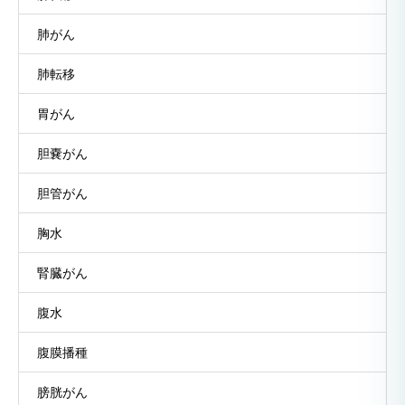
肺がん
肺転移
胃がん
胆嚢がん
胆管がん
胸水
腎臓がん
腹水
腹膜播種
膀胱がん