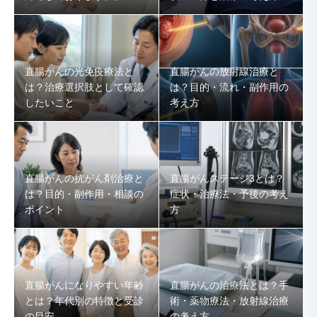
直腸がんの光免疫療法と
直腸がんの放射線治療と
は？治療選択肢として確認
は？目的・流れ・副作用の
したいこと
考え方
直腸がんの抗がん剤治療と
直腸がんステージ3とは？
は？目的・副作用・相談の
症状・治療法・予後の考え
ポイント
方
直腸がんになりやすい年齢
直腸がんの治療法とは？手
とは？年代別の特徴と受診
術・薬物療法・放射線治療
の目安
の考え方