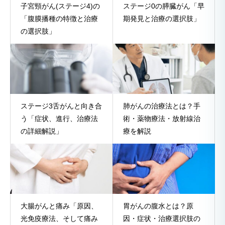
子宮頸がん(ステージ4)の
ステージ0の膵臓がん「早
「腹膜播種の特徴と治療
期発見と治療の選択肢」
の選択肢」
ステージ3舌がんと向き合
肺がんの治療法とは？手
う「症状、進行、治療法
術・薬物療法・放射線治
の詳細解説」
療を解説
大腸がんと痛み「原因、
胃がんの腹水とは？原
光免疫療法、そして痛み
因・症状・治療選択肢の