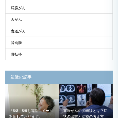
膵臓がん
舌がん
食道がん
骨肉腫
骨転移
最近の記事
「8/8、8/9も電話、メール
直腸がんの肺転移とは？症
対応しております。」
状の出方と治療の考え方