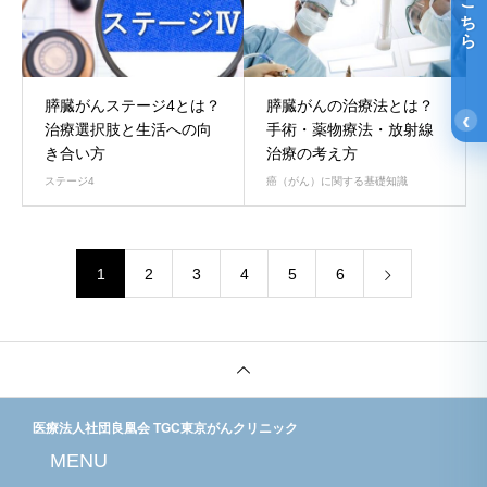
光免疫療法詳細はこちら
膵臓がんステージ4とは？
膵臓がんの治療法とは？
‹
治療選択肢と生活への向
手術・薬物療法・放射線
き合い方
治療の考え方
ステージ4
癌（がん）に関する基礎知識
1
2
3
4
5
6
医療法人社団良凰会 TGC東京がんクリニック
MENU