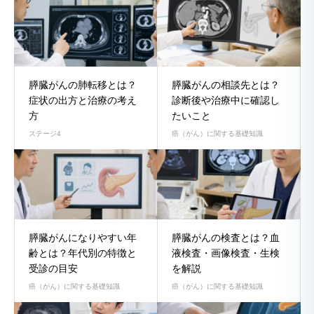
膵臓がんの肺転移とは？
膵臓がんの相談先とは？
症状の出方と治療の考え
診断後や治療中に確認し
方
たいこと
ステージ4
癌（がん）に関する基礎知識
膵臓がんになりやすい年
膵臓がんの検査とは？血
齢とは？年代別の特徴と
液検査・画像検査・生検
受診の目安
を解説
癌（がん）に関する基礎知識
癌（がん）に関する基礎知識