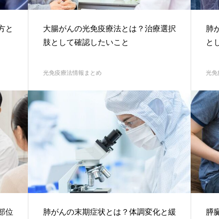
方と
大腸がんの光免疫療法とは？治療選択
肺
肢として確認したいこと
と
光免疫療法情報まとめ
光免
部位
肺がんの末期症状とは？体調変化と緩
膵