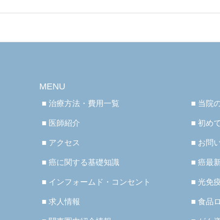
MENU
■ 治療方法・費用一覧
■ 当院
■ 医師紹介
■ 初め
■ アクセス
■ お問
■ 癌に関する基礎知識
■ 癌最
■ インフォームド・コンセント
■ 光免
■ 求人情報
■ 食品