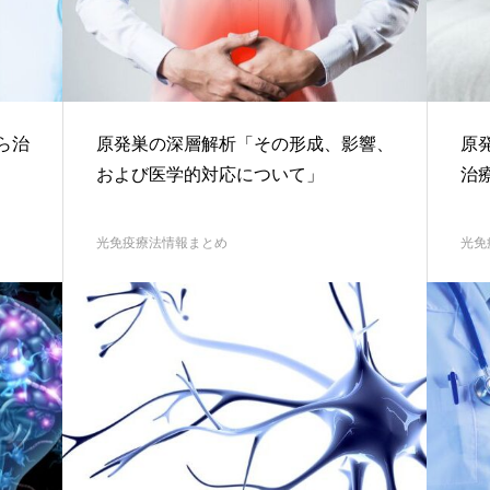
ら治
原発巣の深層解析「その形成、影響、
原
および医学的対応について」
治
光免疫療法情報まとめ
光免