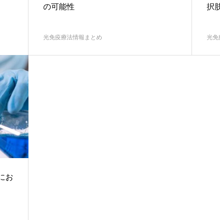
の可能性
択
光免疫療法情報まとめ
光免
にお