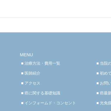
MENU
■ 治療方法・費用一覧
■ 当院
■ 医師紹介
■ 初め
■ アクセス
■ お問
■ 癌に関する基礎知識
■ 癌最
■ インフォームド・コンセント
■ 光免