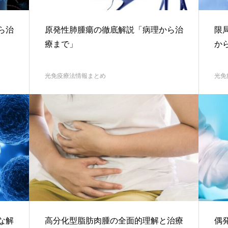
ら治
原発性肺腫瘍の徹底解説「病理から治
限
療まで」
か
光免疫療法情報まとめ
光免
な解
高分化型脂肪肉腫の全面的理解と治療
偶