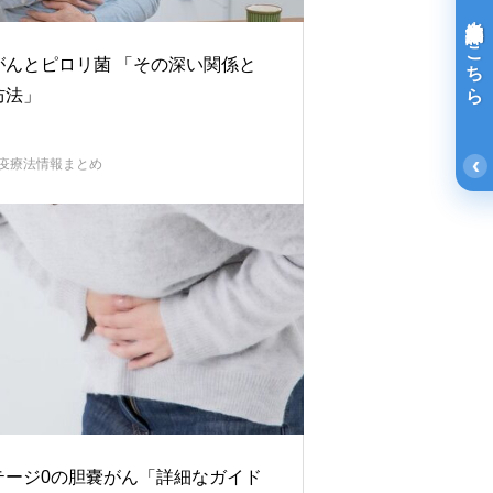
光免疫療法詳細はこちら
がんとピロリ菌 「その深い関係と
防法」
‹
疫療法情報まとめ
テージ0の胆嚢がん「詳細なガイド