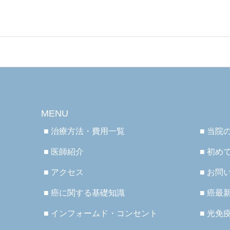
MENU
■ 治療方法・費用一覧
■ 当院
■ 医師紹介
■ 初め
■ アクセス
■ お問
■ 癌に関する基礎知識
■ 癌最
■ インフォームド・コンセント
■ 光免