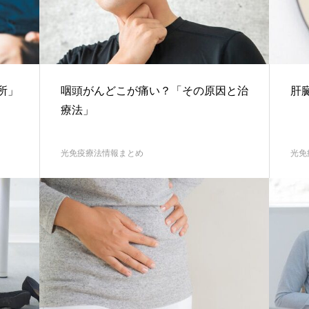
所」
咽頭がんどこが痛い？「その原因と治
肝
療法」
光免疫療法情報まとめ
光免