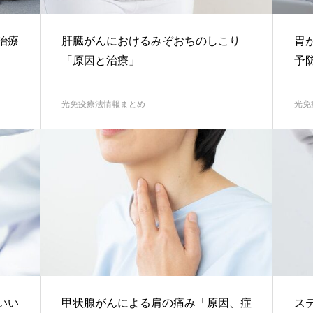
治療
肝臓がんにおけるみぞおちのしこり
胃
「原因と治療」
予
光免疫療法情報まとめ
光免
いい
甲状腺がんによる肩の痛み「原因、症
ス