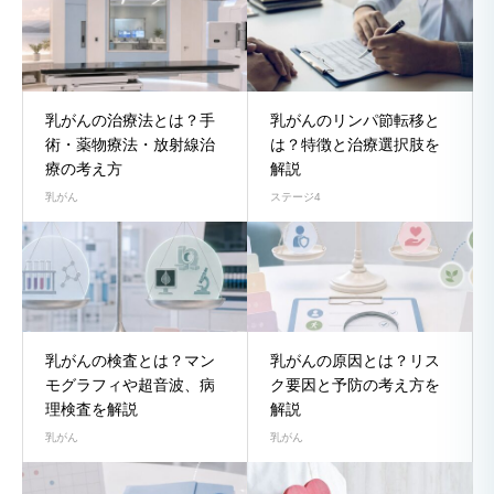
乳がんの治療法とは？手
乳がんのリンパ節転移と
術・薬物療法・放射線治
は？特徴と治療選択肢を
療の考え方
解説
乳がん
ステージ4
乳がんの検査とは？マン
乳がんの原因とは？リス
モグラフィや超音波、病
ク要因と予防の考え方を
理検査を解説
解説
乳がん
乳がん