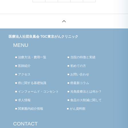
医療法人社団良凰会 TGC東京がんクリニック
MENU
■ 治療方法・費用一覧
■ 当院の特徴と実績
■ 医師紹介
■ 初めての方
■ アクセス
■ お問い合わせ
■ 癌に関する基礎知識
■ 癌最新コラム
■ インフォームド・コンセント
■ 光免疫療法とは何か？
■ 求人情報
■ 食品ロス削減に関して
■ 関東圏内紹介情報
■ がん資料館
CONTACT