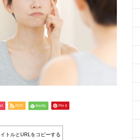
et
RSS
feedly
Pin it
イトルとURLをコピーする