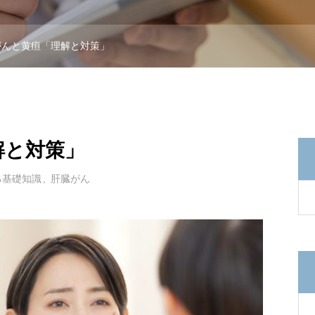
がんと黄疸「理解と対策」
解と対策」
る基礎知識
肝臓がん