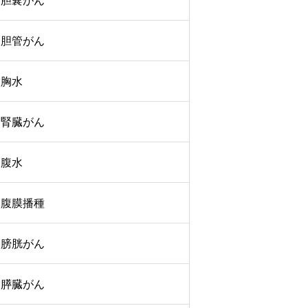
胆嚢がん
胆管がん
胸水
腎臓がん
腹水
腹膜播種
膀胱がん
膵臓がん