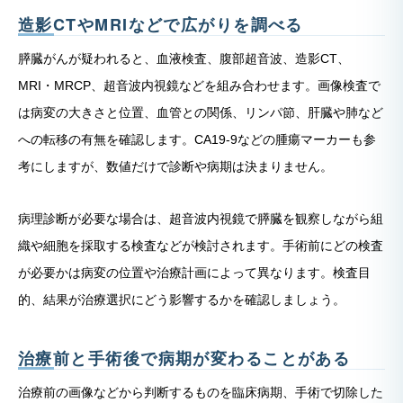
造影CTやMRIなどで広がりを調べる
膵臓がんが疑われると、血液検査、腹部超音波、造影CT、
MRI・MRCP、超音波内視鏡などを組み合わせます。画像検査で
は病変の大きさと位置、血管との関係、リンパ節、肝臓や肺など
への転移の有無を確認します。CA19-9などの腫瘍マーカーも参
考にしますが、数値だけで診断や病期は決まりません。
病理診断が必要な場合は、超音波内視鏡で膵臓を観察しながら組
織や細胞を採取する検査などが検討されます。手術前にどの検査
が必要かは病変の位置や治療計画によって異なります。検査目
的、結果が治療選択にどう影響するかを確認しましょう。
治療前と手術後で病期が変わることがある
治療前の画像などから判断するものを臨床病期、手術で切除した