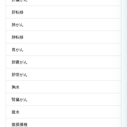
肝転移
肺がん
肺転移
胃がん
胆嚢がん
胆管がん
胸水
腎臓がん
腹水
腹膜播種