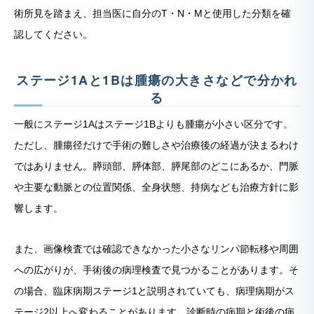
術所見を踏まえ、担当医に自分のT・N・Mと使用した分類を確
認してください。
ステージ1Aと1Bは腫瘍の大きさなどで分かれ
る
一般にステージ1Aはステージ1Bよりも腫瘍が小さい区分です。
ただし、腫瘍径だけで手術の難しさや治療後の経過が決まるわけ
ではありません。膵頭部、膵体部、膵尾部のどこにあるか、門脈
や主要な動脈との位置関係、全身状態、持病なども治療方針に影
響します。
また、画像検査では確認できなかった小さなリンパ節転移や周囲
への広がりが、手術後の病理検査で見つかることがあります。そ
の場合、臨床病期ステージ1と説明されていても、病理病期がス
テージ2以上へ変わることがあります。診断時の病期と術後の病