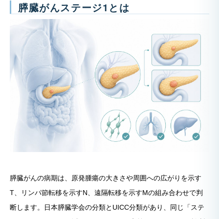
膵臓がんステージ1とは
膵臓がんの病期は、原発腫瘍の大きさや周囲への広がりを示す
T、リンパ節転移を示すN、遠隔転移を示すMの組み合わせで判
断します。日本膵臓学会の分類とUICC分類があり、同じ「ステ