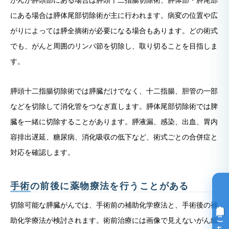
がんが膵頭部にある場合は膵頭十二指腸切除術、膵体部・膵尾部
にある場合は膵体尾部切除術が主に行われます。病変の位置や広
がりによっては膵全摘術が必要になる場合もあります。どの術式
でも、がんと周囲のリンパ節を切除し、取り切ることを目指しま
す。
膵頭十二指腸切除術では膵臓だけでなく、十二指腸、胆管の一部
などを切除して消化管をつなぎ直します。膵体尾部切除術では脾
臓を一緒に切除することがあります。膵液漏、感染、出血、胃内
容排出遅延、糖尿病、消化吸収の低下など、術式ごとの合併症と
対応を確認します。
手術の前後に薬物療法を行うことがある
光免疫療法詳細はこちら
切除可能な膵臓がんでは、手術前の補助化学療法と、手術後の補
助化学療法が検討されます。術前治療には画像で見えないがん細