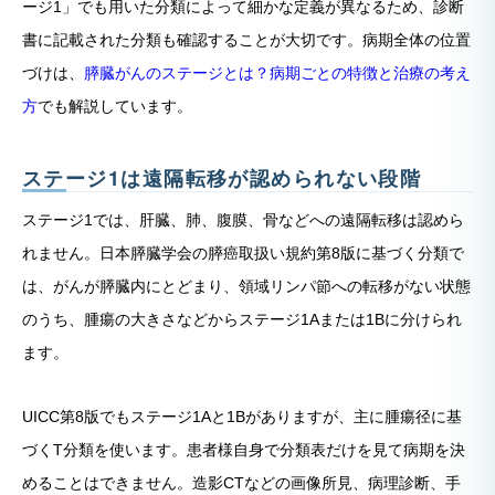
ージ1」でも用いた分類によって細かな定義が異なるため、診断
書に記載された分類も確認することが大切です。病期全体の位置
づけは、
膵臓がんのステージとは？病期ごとの特徴と治療の考え
方
でも解説しています。
ステージ1は遠隔転移が認められない段階
ステージ1では、肝臓、肺、腹膜、骨などへの遠隔転移は認めら
れません。日本膵臓学会の膵癌取扱い規約第8版に基づく分類で
は、がんが膵臓内にとどまり、領域リンパ節への転移がない状態
のうち、腫瘍の大きさなどからステージ1Aまたは1Bに分けられ
ます。
UICC第8版でもステージ1Aと1Bがありますが、主に腫瘍径に基
づくT分類を使います。患者様自身で分類表だけを見て病期を決
めることはできません。造影CTなどの画像所見、病理診断、手