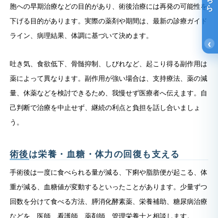
胞への早期治療などの目的があり、術後治療には再発の可能性を
下げる目的があります。実際の薬剤や期間は、最新の診療ガイド
ライン、病理結果、体調に基づいて決めます。
‹
吐き気、食欲低下、骨髄抑制、しびれなど、起こり得る副作用は
薬によって異なります。副作用が強い場合は、支持療法、薬の減
量、休薬などを検討できるため、我慢せず医療者へ伝えます。自
己判断で治療を中止せず、継続の利点と負担を話し合いましょ
う。
術後は栄養・血糖・体力の回復も支える
手術後は一度に食べられる量が減る、下痢や脂肪便が起こる、体
重が減る、血糖値が変動するといったことがあります。少量ずつ
回数を分けて食べる方法、膵消化酵素薬、栄養補助、糖尿病治療
などを、医師、看護師、薬剤師、管理栄養士と相談します。