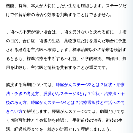
機能、持病、本人が大切にしたい生活を確認します。ステージだ
けで代替治療の適否や効果を判断することはできません。
手術への不安が強い場合は、手術を受けないと決める前に、手術
の目的、合併症、術後の生活、薬物療法だけを選んだ場合に予想
される経過を主治医へ確認します。標準治療以外の治療を検討す
るときも、標準治療を中断する不利益、科学的根拠、副作用、費
用を比較し、主治医と情報を共有することが重要です。
隣接する病期については、
膵臓がんステージ2とは？症状・治療
法・予後の考え方
、
膵臓がんステージ3とは？症状・治療法・予
後の考え方
、
膵臓がんステージ4とは？治療選択肢と生活への向
き合い方
で解説します。膵臓がんステージ1では、病期だけでな
く切除可能性と全身状態を確認し、手術前後の治療、術後の生
活、経過観察までを一続きの計画として理解しましょう。