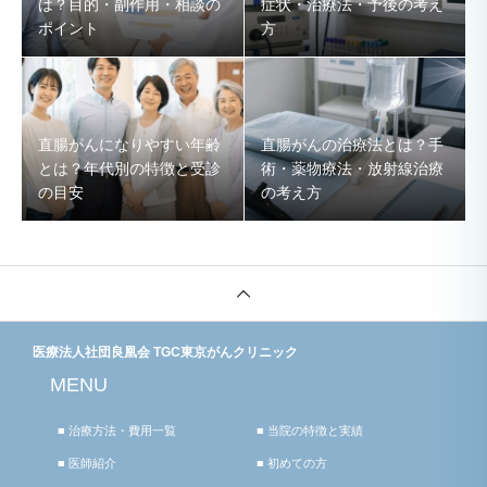
は？目的・副作用・相談の
症状・治療法・予後の考え
ポイント
方
直腸がんになりやすい年齢
直腸がんの治療法とは？手
とは？年代別の特徴と受診
術・薬物療法・放射線治療
の目安
の考え方
医療法人社団良凰会 TGC東京がんクリニック
MENU
■ 治療方法・費用一覧
■ 当院の特徴と実績
■ 医師紹介
■ 初めての方