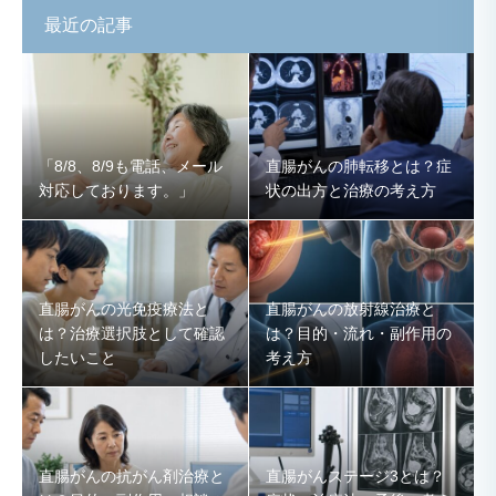
最近の記事
「8/8、8/9も電話、メール
直腸がんの肺転移とは？症
対応しております。」
状の出方と治療の考え方
直腸がんの光免疫療法と
直腸がんの放射線治療と
は？治療選択肢として確認
は？目的・流れ・副作用の
したいこと
考え方
直腸がんの抗がん剤治療と
直腸がんステージ3とは？