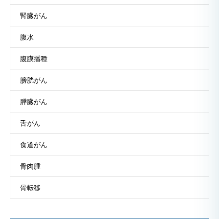
腎臓がん
腹水
腹膜播種
膀胱がん
膵臓がん
舌がん
食道がん
骨肉腫
骨転移