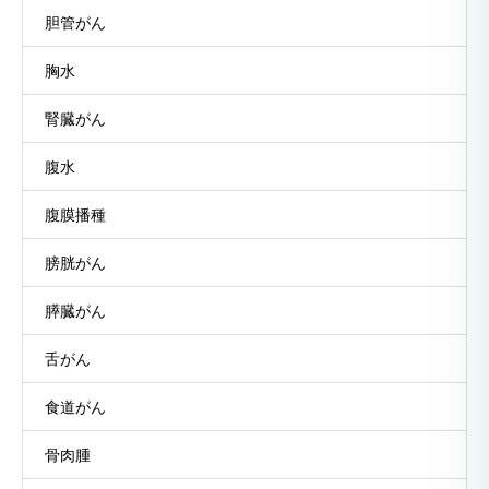
胆管がん
胸水
腎臓がん
腹水
腹膜播種
膀胱がん
膵臓がん
舌がん
食道がん
骨肉腫