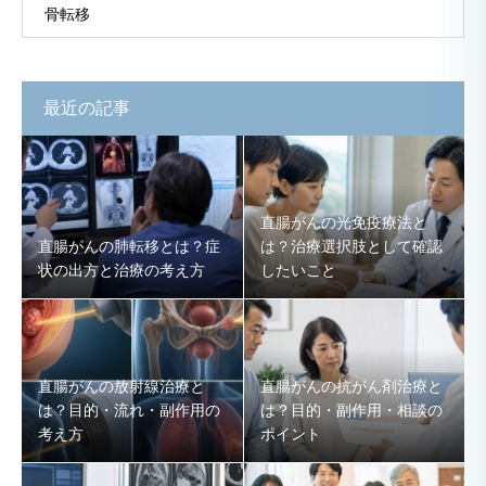
骨転移
最近の記事
直腸がんの光免疫療法と
直腸がんの肺転移とは？症
は？治療選択肢として確認
状の出方と治療の考え方
したいこと
直腸がんの放射線治療と
直腸がんの抗がん剤治療と
は？目的・流れ・副作用の
は？目的・副作用・相談の
考え方
ポイント