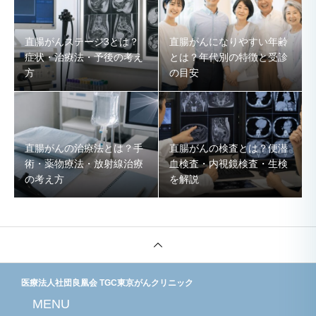
直腸がんステージ3とは？
直腸がんになりやすい年齢
症状・治療法・予後の考え
とは？年代別の特徴と受診
方
の目安
直腸がんの治療法とは？手
直腸がんの検査とは？便潜
術・薬物療法・放射線治療
血検査・内視鏡検査・生検
の考え方
を解説
医療法人社団良凰会 TGC東京がんクリニック
MENU