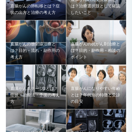
直腸がんの肺転移とは？症
は？治療選択肢として確認
状の出方と治療の考え方
したいこと
直腸がんの放射線治療と
直腸がんの抗がん剤治療と
は？目的・流れ・副作用の
は？目的・副作用・相談の
考え方
ポイント
直腸がんステージ3とは？
直腸がんになりやすい年齢
症状・治療法・予後の考え
とは？年代別の特徴と受診
方
の目安