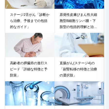
ステージ2舌がん「診断か
原発性皮膚びまん性大細
ら治療、予後までの包括
胞型B細胞リンパ腫・下
的なガイド」
肢型の包括的理解と治療
アプローチ
高齢者の膵臓癌の進行ス
直腸がん(ステージ4)の
ピード「詳細な特徴と予
「副腎転移の特徴と治療
防策」
の選択肢」