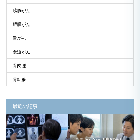
膀胱がん
膵臓がん
舌がん
食道がん
骨肉腫
骨転移
最近の記事
直腸がんの光免疫療法と