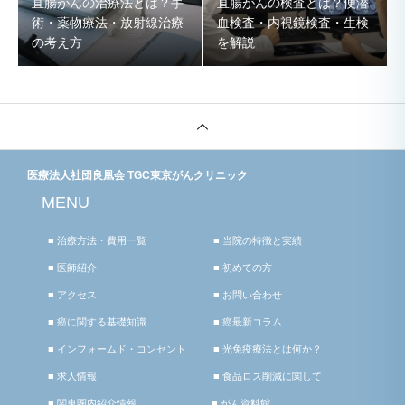
直腸がんの治療法とは？手
直腸がんの検査とは？便潜
術・薬物療法・放射線治療
血検査・内視鏡検査・生検
の考え方
を解説
医療法人社団良凰会 TGC東京がんクリニック
MENU
■ 治療方法・費用一覧
■ 当院の特徴と実績
■ 医師紹介
■ 初めての方
■ アクセス
■ お問い合わせ
■ 癌に関する基礎知識
■ 癌最新コラム
■ インフォームド・コンセント
■ 光免疫療法とは何か？
■ 求人情報
■ 食品ロス削減に関して
■ 関東圏内紹介情報
■ がん資料館