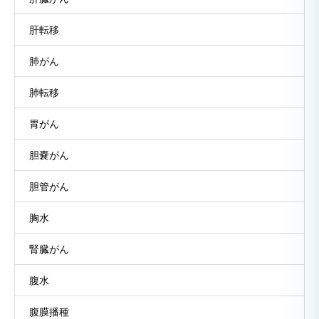
肝転移
肺がん
肺転移
胃がん
胆嚢がん
胆管がん
胸水
腎臓がん
腹水
腹膜播種