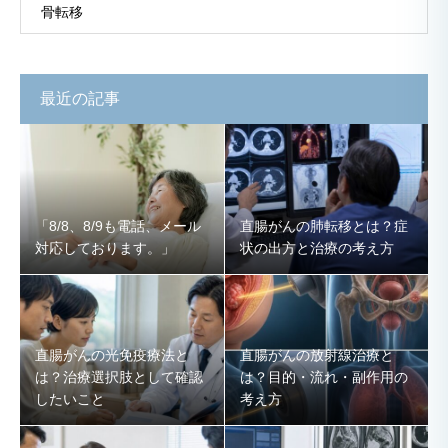
骨転移
最近の記事
「8/8、8/9も電話、メール
直腸がんの肺転移とは？症
対応しております。」
状の出方と治療の考え方
直腸がんの光免疫療法と
直腸がんの放射線治療と
は？治療選択肢として確認
は？目的・流れ・副作用の
したいこと
考え方