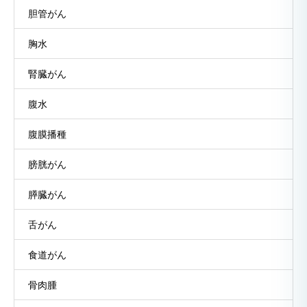
胆管がん
胸水
腎臓がん
腹水
腹膜播種
膀胱がん
膵臓がん
舌がん
食道がん
骨肉腫