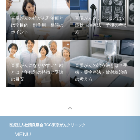
直腸がんの抗がん剤治療と
直腸がんステージ3とは？
は？目的・副作用・相談の
症状・治療法・予後の考え
ポイント
方
直腸がんになりやすい年齢
直腸がんの治療法とは？手
とは？年代別の特徴と受診
術・薬物療法・放射線治療
の目安
の考え方
医療法人社団良凰会 TGC東京がんクリニック
MENU