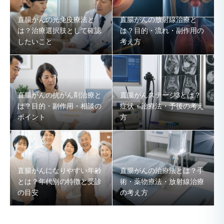
直腸がんの光免疫療法と
直腸がんの放射線治療と
は？治療選択肢として確認
は？目的・流れ・副作用の
したいこと
考え方
直腸がんの抗がん剤治療と
直腸がんステージ3とは？
は？目的・副作用・相談の
症状・治療法・予後の考え
ポイント
方
直腸がんになりやすい年齢
直腸がんの治療法とは？手
とは？年代別の特徴と受診
術・薬物療法・放射線治療
の目安
の考え方