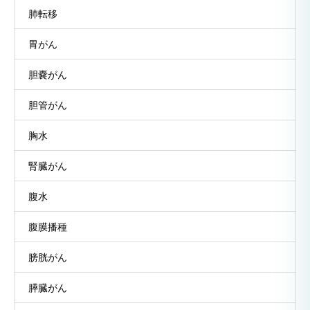
肺転移
胃がん
胆嚢がん
胆管がん
胸水
腎臓がん
腹水
腹膜播種
膀胱がん
膵臓がん