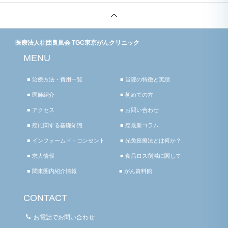
医療法人社団良凰会 TGC東京がんクリニック
MENU
■ 治療方法・費用一覧
■ 当院の特徴と実績
■ 医師紹介
■ 初めての方
■ アクセス
■ お問い合わせ
■ 癌に関する基礎知識
■ 癌最新コラム
■ インフォームド・コンセント
■ 光免疫療法とは何か？
■ 求人情報
■ 食品ロス削減に関して
■ 関東圏内紹介情報
■ がん資料館
CONTACT
お電話でお問い合わせ