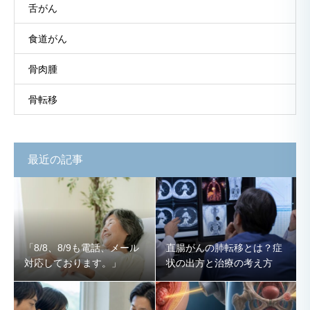
舌がん
食道がん
骨肉腫
骨転移
最近の記事
「8/8、8/9も電話、メール
直腸がんの肺転移とは？症
対応しております。」
状の出方と治療の考え方