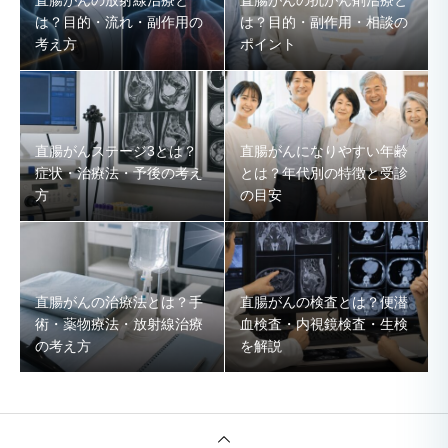
直腸がんの放射線治療と
直腸がんの抗がん剤治療と
は？目的・流れ・副作用の
は？目的・副作用・相談の
考え方
ポイント
直腸がんステージ3とは？
直腸がんになりやすい年齢
症状・治療法・予後の考え
とは？年代別の特徴と受診
方
の目安
直腸がんの治療法とは？手
直腸がんの検査とは？便潜
術・薬物療法・放射線治療
血検査・内視鏡検査・生検
の考え方
を解説