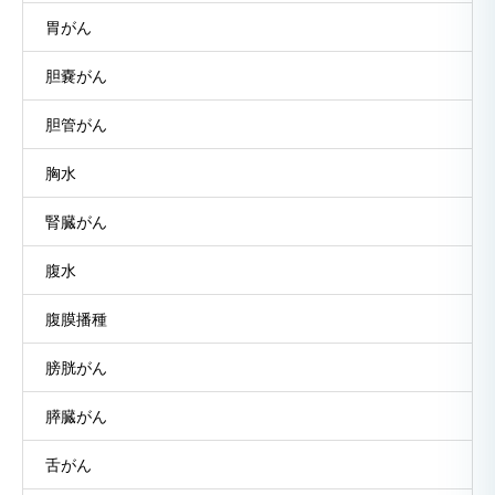
胃がん
胆嚢がん
胆管がん
胸水
腎臓がん
腹水
腹膜播種
膀胱がん
膵臓がん
舌がん