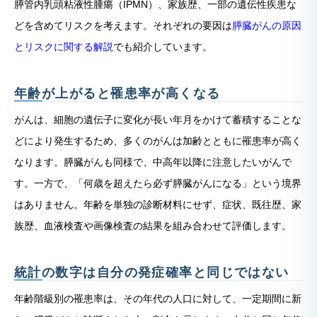
膵管内乳頭粘液性腫瘍（IPMN）、家族歴、一部の遺伝性疾患な
どを含めてリスクを考えます。それぞれの要因は
膵臓がんの原因
とリスクに関する解説
でも紹介しています。
年齢が上がると罹患率が高くなる
がんは、細胞の遺伝子に変化が長い年月をかけて蓄積することな
どにより発生するため、多くのがんは加齢とともに罹患率が高く
なります。膵臓がんも同様で、中高年以降に注意したいがんで
す。一方で、「何歳を超えたら必ず膵臓がんになる」という境界
はありません。年齢を単独の診断材料にせず、症状、既往歴、家
族歴、血液検査や画像検査の結果を組み合わせて評価します。
統計の数字は自分の発症確率と同じではない
年齢階級別の罹患率は、その年代の人口に対して、一定期間に新