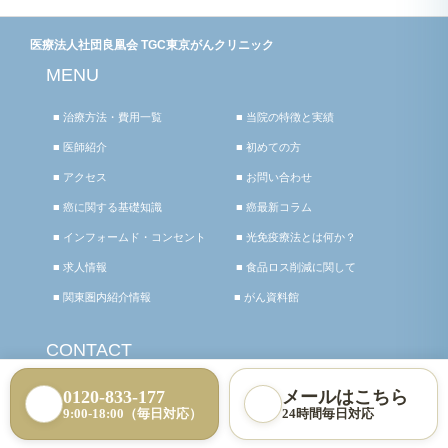
医療法人社団良凰会 TGC東京がんクリニック
MENU
■ 治療方法・費用一覧
■ 当院の特徴と実績
■ 医師紹介
■ 初めての方
■ アクセス
■ お問い合わせ
■ 癌に関する基礎知識
■ 癌最新コラム
■ インフォームド・コンセント
■ 光免疫療法とは何か？
■ 求人情報
■ 食品ロス削減に関して
■ 関東圏内紹介情報
■ がん資料館
CONTACT
お電話でお問い合わせ
0120-833-177
メールはこちら
9:00-18:00（毎日対応）
24時間毎日対応
メールでお問い合わせ