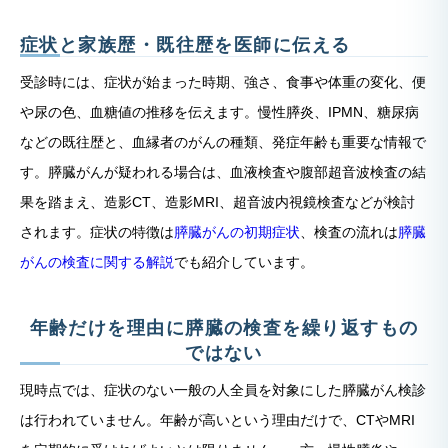
症状と家族歴・既往歴を医師に伝える
受診時には、症状が始まった時期、強さ、食事や体重の変化、便
や尿の色、血糖値の推移を伝えます。慢性膵炎、IPMN、糖尿病
などの既往歴と、血縁者のがんの種類、発症年齢も重要な情報で
す。膵臓がんが疑われる場合は、血液検査や腹部超音波検査の結
果を踏まえ、造影CT、造影MRI、超音波内視鏡検査などが検討
されます。症状の特徴は
膵臓がんの初期症状
、検査の流れは
膵臓
がんの検査に関する解説
でも紹介しています。
年齢だけを理由に膵臓の検査を繰り返すもの
ではない
現時点では、症状のない一般の人全員を対象にした膵臓がん検診
は行われていません。年齢が高いという理由だけで、CTやMRI