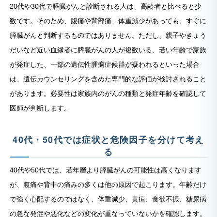
20代や30代で膵臓がんと診断される人は、高齢者と比べると少
数です。そのため、腹痛や背部痛、体重減少があっても、すぐに
膵臓がんと判断するものではありません。ただし、親子やきょう
だいなど近い血縁者に膵臓がんの人が複数いる、若い年齢で家族
が発症した、一部の遺伝性腫瘍症候群が疑われるといった場合
は、遺伝カウンセリングを含めた専門的な評価が検討されること
があります。必要性は家族内のがんの種類と発症年齢を確認して
医師が判断します。
40代・50代では症状と危険因子を分けて考え
る
40代や50代では、若年層より膵臓がんの可能性は高くなります
が、腹痛や背中の痛みの多くは他の原因で起こります。年齢だけ
で強く心配するのではなく、体重減少、黄疸、食欲不振、糖尿病
の急な発症や悪化などの変化が重なっていないかを確認します。