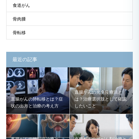
食道がん
骨肉腫
骨転移
最近の記事
直腸がんの光免疫療法と
直腸がんの肺転移とは？症
は？治療選択肢として確認
状の出方と治療の考え方
したいこと