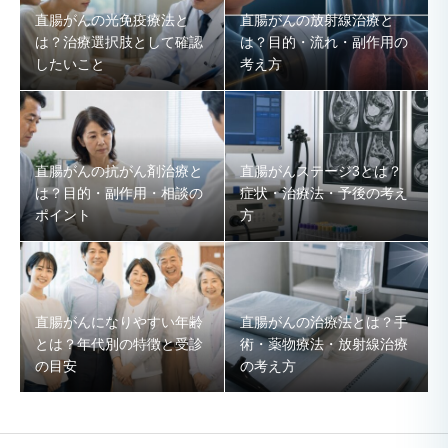
直腸がんの光免疫療法と
直腸がんの放射線治療と
は？治療選択肢として確認
は？目的・流れ・副作用の
したいこと
考え方
直腸がんの抗がん剤治療と
直腸がんステージ3とは？
は？目的・副作用・相談の
症状・治療法・予後の考え
ポイント
方
直腸がんになりやすい年齢
直腸がんの治療法とは？手
とは？年代別の特徴と受診
術・薬物療法・放射線治療
の目安
の考え方