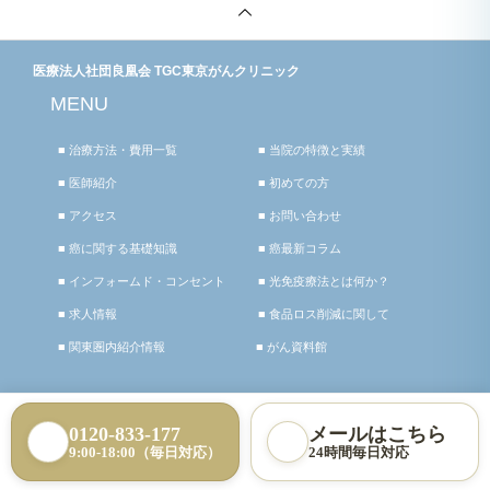
医療法人社団良凰会 TGC東京がんクリニック
MENU
■ 治療方法・費用一覧
■ 当院の特徴と実績
■ 医師紹介
■ 初めての方
■ アクセス
■ お問い合わせ
■ 癌に関する基礎知識
■ 癌最新コラム
■ インフォームド・コンセント
■ 光免疫療法とは何か？
■ 求人情報
■ 食品ロス削減に関して
■ 関東圏内紹介情報
■ がん資料館
CONTACT
0120-833-177
メールはこちら
お電話でお問い合わせ
9:00-18:00（毎日対応）
24時間毎日対応
メールでお問い合わせ