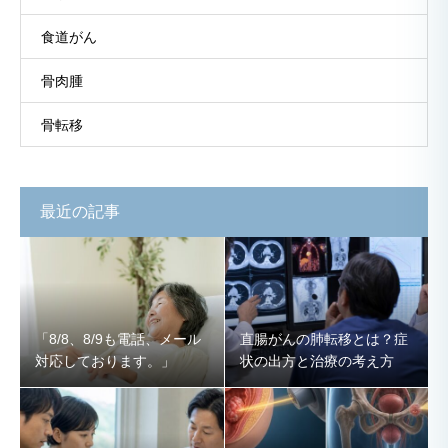
食道がん
骨肉腫
骨転移
最近の記事
「8/8、8/9も電話、メール
直腸がんの肺転移とは？症
対応しております。」
状の出方と治療の考え方