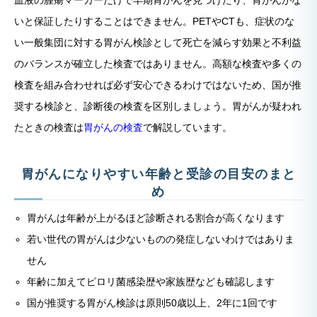
血液の腫瘍マーカーだけで早期胃がんを見つけたり、胃がんがな
いと保証したりすることはできません。PETやCTも、症状のな
い一般集団に対する胃がん検診として死亡を減らす効果と不利益
のバランスが確立した検査ではありません。高額な検査や多くの
検査を組み合わせれば必ず安心できるわけではないため、国が推
奨する検診と、診断後の検査を区別しましょう。胃がんが疑われ
たときの検査は
胃がんの検査
で解説しています。
胃がんになりやすい年齢と受診の目安のまと
め
胃がんは年齢が上がるほど診断される割合が高くなります
若い世代の胃がんは少ないものの発症しないわけではありま
せん
年齢に加えてピロリ菌感染歴や家族歴なども確認します
国が推奨する胃がん検診は原則50歳以上、2年に1回です