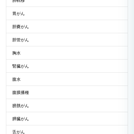
肺転移
胃がん
胆嚢がん
胆管がん
胸水
腎臓がん
腹水
腹膜播種
膀胱がん
膵臓がん
舌がん