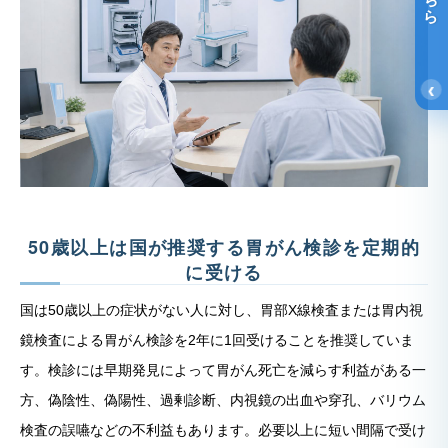
‹
50歳以上は国が推奨する胃がん検診を定期的
に受ける
国は50歳以上の症状がない人に対し、胃部X線検査または胃内視
鏡検査による胃がん検診を2年に1回受けることを推奨していま
す。検診には早期発見によって胃がん死亡を減らす利益がある一
方、偽陰性、偽陽性、過剰診断、内視鏡の出血や穿孔、バリウム
検査の誤嚥などの不利益もあります。必要以上に短い間隔で受け