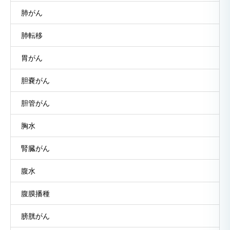
肺がん
肺転移
胃がん
胆嚢がん
胆管がん
胸水
腎臓がん
腹水
腹膜播種
膀胱がん