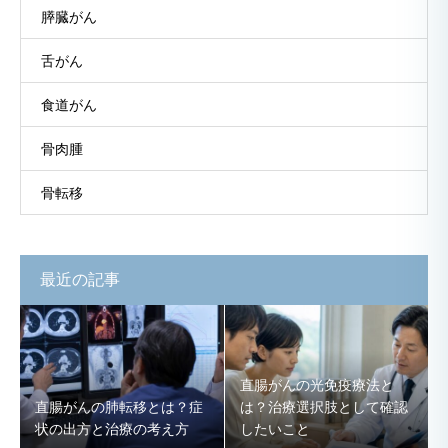
膵臓がん
舌がん
食道がん
骨肉腫
骨転移
最近の記事
直腸がんの光免疫療法と
直腸がんの肺転移とは？症
は？治療選択肢として確認
状の出方と治療の考え方
したいこと