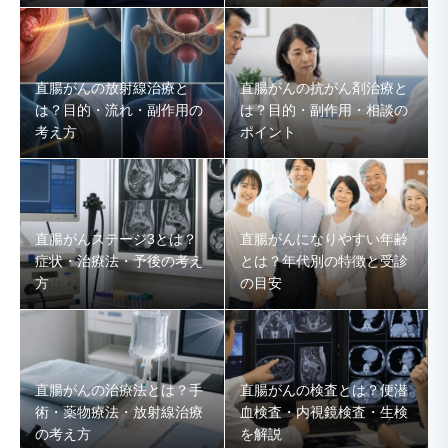
直腸がんの放射線治療と
直腸がんの抗がん剤治療と
は？目的・流れ・副作用の
は？目的・副作用・相談の
考え方
ポイント
直腸がんステージ3とは？
直腸がんになりやすい年齢
症状・治療法・予後の考え
とは？年代別の特徴と受診
方
の目安
直腸がんの治療法とは？手
直腸がんの検査とは？便潜
術・薬物療法・放射線治療
血検査・内視鏡検査・生検
の考え方
を解説