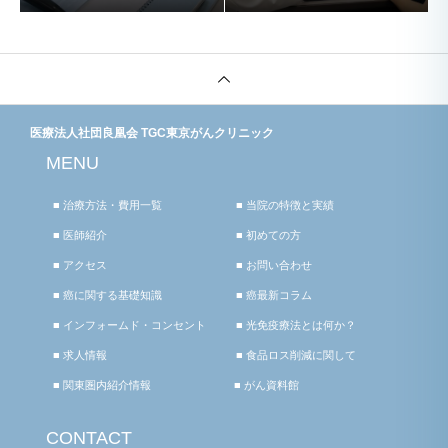
医療法人社団良凰会 TGC東京がんクリニック
MENU
■ 治療方法・費用一覧
■ 当院の特徴と実績
■ 医師紹介
■ 初めての方
■ アクセス
■ お問い合わせ
■ 癌に関する基礎知識
■ 癌最新コラム
■ インフォームド・コンセント
■ 光免疫療法とは何か？
■ 求人情報
■ 食品ロス削減に関して
■ 関東圏内紹介情報
■ がん資料館
CONTACT