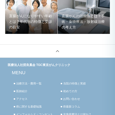
直腸がんになりやすい年齢
直腸がんの治療法とは？手
とは？年代別の特徴と受診
術・薬物療法・放射線治療
の目安
の考え方
医療法人社団良凰会 TGC東京がんクリニック
MENU
■ 治療方法・費用一覧
■ 当院の特徴と実績
■ 医師紹介
■ 初めての方
■ アクセス
■ お問い合わせ
■ 癌に関する基礎知識
■ 癌最新コラム
■ インフォームド・コンセント
■ 光免疫療法とは何か？