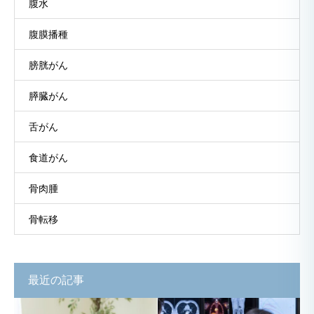
腹水
腹膜播種
膀胱がん
膵臓がん
舌がん
食道がん
骨肉腫
骨転移
最近の記事