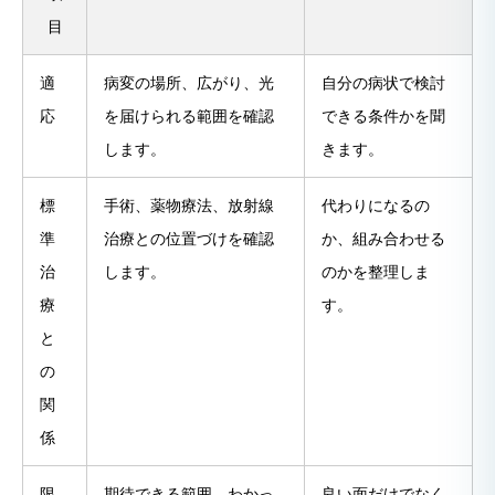
目
適
病変の場所、広がり、光
自分の病状で検討
応
を届けられる範囲を確認
できる条件かを聞
します。
きます。
標
手術、薬物療法、放射線
代わりになるの
準
治療との位置づけを確認
か、組み合わせる
治
します。
のかを整理しま
療
す。
と
の
関
係
限
期待できる範囲、わかっ
良い面だけでなく