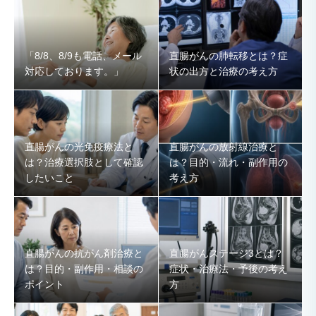
「8/8、8/9も電話、メール
直腸がんの肺転移とは？症
対応しております。」
状の出方と治療の考え方
直腸がんの光免疫療法と
直腸がんの放射線治療と
は？治療選択肢として確認
は？目的・流れ・副作用の
したいこと
考え方
直腸がんの抗がん剤治療と
直腸がんステージ3とは？
は？目的・副作用・相談の
症状・治療法・予後の考え
ポイント
方