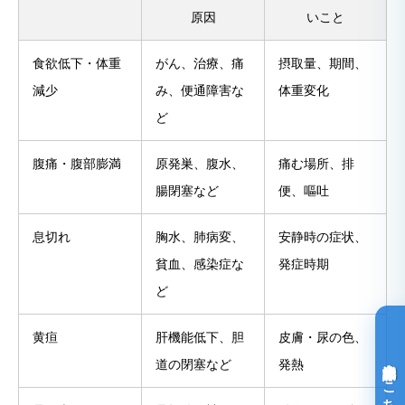
原因
いこと
食欲低下・体重
がん、治療、痛
摂取量、期間、
減少
み、便通障害な
体重変化
ど
腹痛・腹部膨満
原発巣、腹水、
痛む場所、排
腸閉塞など
便、嘔吐
息切れ
胸水、肺病変、
安静時の症状、
貧血、感染症な
発症時期
ど
黄疸
肝機能低下、胆
皮膚・尿の色、
光免疫療法詳細はこちら
道の閉塞など
発熱