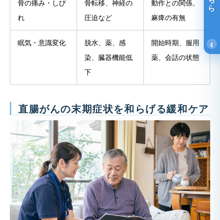
骨の痛み・しび
骨転移、神経の
動作との関係、
れ
圧迫など
麻痺の有無
‹
眠気・意識変化
脱水、薬、感
開始時期、服用
染、臓器機能低
薬、会話の状態
下
直腸がんの末期症状を和らげる緩和ケア