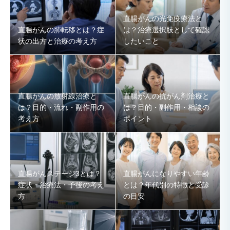
直腸がんの光免疫療法と
直腸がんの肺転移とは？症
は？治療選択肢として確認
状の出方と治療の考え方
したいこと
直腸がんの放射線治療と
直腸がんの抗がん剤治療と
は？目的・流れ・副作用の
は？目的・副作用・相談の
考え方
ポイント
直腸がんステージ3とは？
直腸がんになりやすい年齢
症状・治療法・予後の考え
とは？年代別の特徴と受診
方
の目安