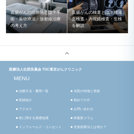
直腸がんの治療法とは？手
直腸がんの検査とは？便潜
術・薬物療法・放射線治療
血検査・内視鏡検査・生検
の考え方
を解説
医療法人社団良凰会 TGC東京がんクリニック
MENU
■ 治療方法・費用一覧
■ 当院の特徴と実績
■ 医師紹介
■ 初めての方
■ アクセス
■ お問い合わせ
■ 癌に関する基礎知識
■ 癌最新コラム
■ インフォームド・コンセント
■ 光免疫療法とは何か？