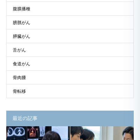
腹膜播種
膀胱がん
膵臓がん
舌がん
食道がん
骨肉腫
骨転移
最近の記事