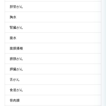
胆管がん
胸水
腎臓がん
腹水
腹膜播種
膀胱がん
膵臓がん
舌がん
食道がん
骨肉腫