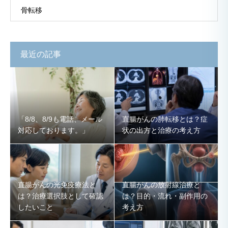
骨転移
最近の記事
「8/8、8/9も電話、メール
直腸がんの肺転移とは？症
対応しております。」
状の出方と治療の考え方
直腸がんの光免疫療法と
直腸がんの放射線治療と
は？治療選択肢として確認
は？目的・流れ・副作用の
したいこと
考え方