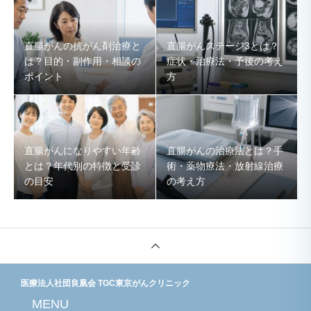
直腸がんの抗がん剤治療と
直腸がんステージ3とは？
は？目的・副作用・相談の
症状・治療法・予後の考え
ポイント
方
直腸がんになりやすい年齢
直腸がんの治療法とは？手
とは？年代別の特徴と受診
術・薬物療法・放射線治療
の目安
の考え方
医療法人社団良凰会 TGC東京がんクリニック
MENU