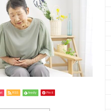
et
RSS
feedly
Pin it