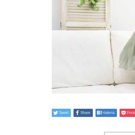
Tweet
Share
Hatena
Pock