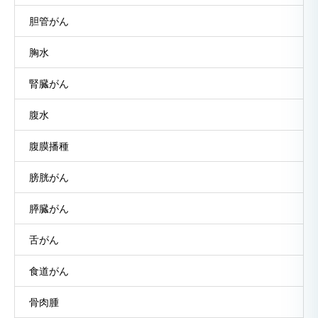
胆管がん
胸水
腎臓がん
腹水
腹膜播種
膀胱がん
膵臓がん
舌がん
食道がん
骨肉腫