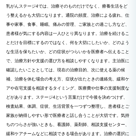
乳がんステージ4では、治療そのものだけでなく、療養生活をど
う整えるかも大切になります。通院の頻度、治療による疲れ、仕
事や家事、食事、睡眠、痛みの管理、ご家族との過ごし方など、
患者様が気にする内容は一人ひとり異なります。治療を続けるこ
とだけを目標にするのではなく、何を大切にしたいか、どのよう
な生活を保ちたいか、どの症状がつらいかを医療者へ伝えること
で、治療方針や支援の選び方を相談しやすくなります。主治医に
確認したいこととしては、現在の治療目的、次に使える薬の候
補、治療を休む場合の考え方、症状が出たときの連絡先、緩和ケ
アや在宅支援を相談するタイミング、医療費や仕事の支援制度な
どがあります。ステージ4という言葉だけで今後を決めつけず、
検査結果、体調、症状、生活背景を一つずつ整理し、患者様とご
家族が納得しやすい形で医療者と話し合うことが大切です。気持
ちのつらさが強いときも、看護師、薬剤師、相談支援センター、
緩和ケアチームなどに相談できる場合があります。治療の選択に