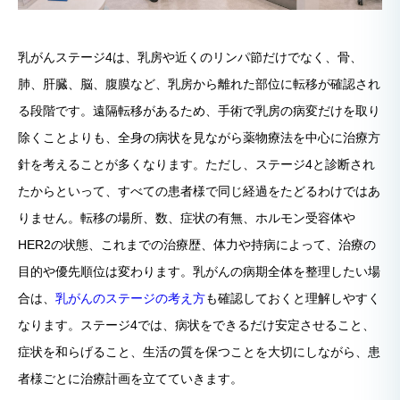
乳がんステージ4は、乳房や近くのリンパ節だけでなく、骨、
肺、肝臓、脳、腹膜など、乳房から離れた部位に転移が確認され
る段階です。遠隔転移があるため、手術で乳房の病変だけを取り
除くことよりも、全身の病状を見ながら薬物療法を中心に治療方
針を考えることが多くなります。ただし、ステージ4と診断され
たからといって、すべての患者様で同じ経過をたどるわけではあ
りません。転移の場所、数、症状の有無、ホルモン受容体や
HER2の状態、これまでの治療歴、体力や持病によって、治療の
目的や優先順位は変わります。乳がんの病期全体を整理したい場
合は、
乳がんのステージの考え方
も確認しておくと理解しやすく
なります。ステージ4では、病状をできるだけ安定させること、
症状を和らげること、生活の質を保つことを大切にしながら、患
者様ごとに治療計画を立てていきます。