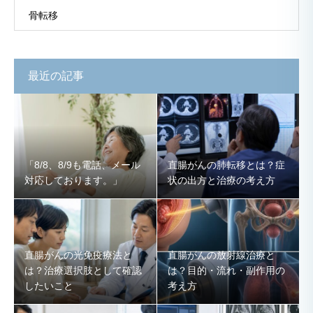
骨転移
最近の記事
「8/8、8/9も電話、メール
直腸がんの肺転移とは？症
対応しております。」
状の出方と治療の考え方
直腸がんの光免疫療法と
直腸がんの放射線治療と
は？治療選択肢として確認
は？目的・流れ・副作用の
したいこと
考え方