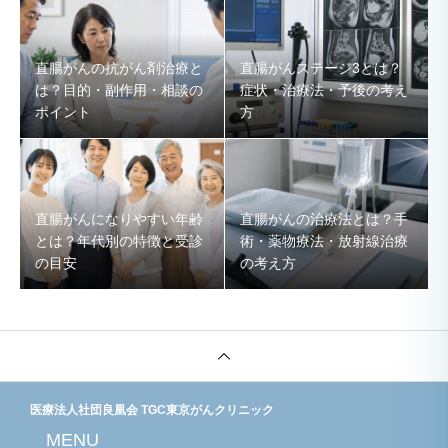
直腸がんの抗がん剤治療と
直腸がんステージ3とは？
は？目的・副作用・相談の
症状・治療法・予後の考え
ポイント
方
直腸がんになりやすい年齢
直腸がんの治療法とは？手
とは？年代別の特徴と受診
術・薬物療法・放射線治療
の目安
の考え方
医療法人社団良凰会 TGC東京がんクリニック
MENU