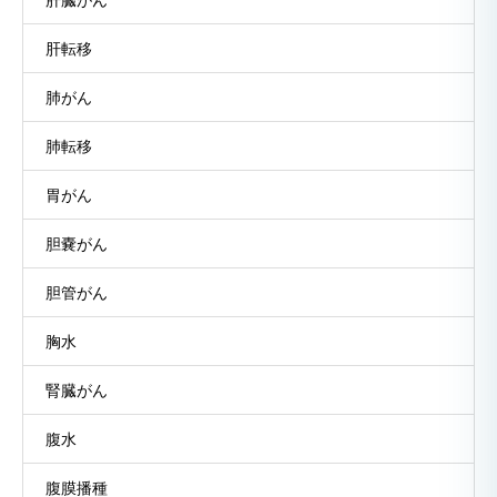
肝転移
肺がん
肺転移
胃がん
胆嚢がん
胆管がん
胸水
腎臓がん
腹水
腹膜播種