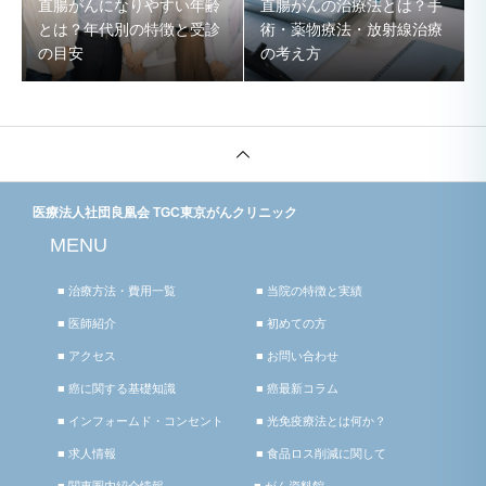
直腸がんになりやすい年齢
直腸がんの治療法とは？手
とは？年代別の特徴と受診
術・薬物療法・放射線治療
の目安
の考え方
医療法人社団良凰会 TGC東京がんクリニック
MENU
■ 治療方法・費用一覧
■ 当院の特徴と実績
■ 医師紹介
■ 初めての方
■ アクセス
■ お問い合わせ
■ 癌に関する基礎知識
■ 癌最新コラム
■ インフォームド・コンセント
■ 光免疫療法とは何か？
■ 求人情報
■ 食品ロス削減に関して
■ 関東圏内紹介情報
■ がん資料館