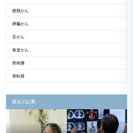
膀胱がん
膵臓がん
舌がん
食道がん
骨肉腫
骨転移
最近の記事