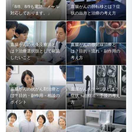
「8/8、8/9も電話、メール
直腸がんの肺転移とは？症
対応しております。」
状の出方と治療の考え方
直腸がんの光免疫療法と
直腸がんの放射線治療と
は？治療選択肢として確認
は？目的・流れ・副作用の
したいこと
考え方
直腸がんの抗がん剤治療と
直腸がんステージ3とは？
は？目的・副作用・相談の
症状・治療法・予後の考え
ポイント
方