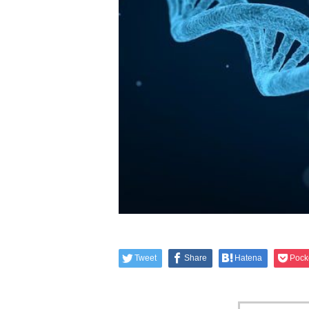
Tweet
Share
Hatena
Pock