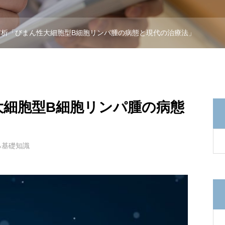
解析「びまん性大細胞型B細胞リンパ腫の病態と現代の治療法」
大細胞型B細胞リンパ腫の病態
る基礎知識