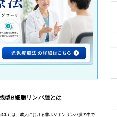
胞型B細胞リンパ腫とは
BCL）は、成人における非ホジキンリンパ腫の中で