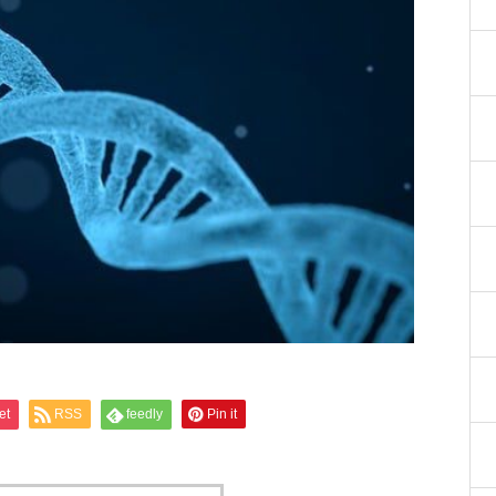
et
RSS
feedly
Pin it