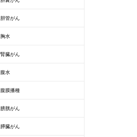
胆嚢がん
胆管がん
胸水
腎臓がん
腹水
腹膜播種
膀胱がん
膵臓がん