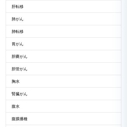
肝転移
肺がん
肺転移
胃がん
胆嚢がん
胆管がん
胸水
腎臓がん
腹水
腹膜播種