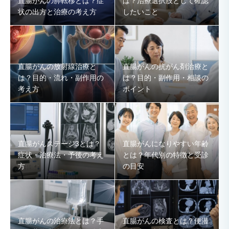
直腸がんの肺転移とは？症
は？治療選択肢として確認
状の出方と治療の考え方
したいこと
直腸がんの放射線治療と
直腸がんの抗がん剤治療と
は？目的・流れ・副作用の
は？目的・副作用・相談の
考え方
ポイント
直腸がんステージ3とは？
直腸がんになりやすい年齢
症状・治療法・予後の考え
とは？年代別の特徴と受診
方
の目安
直腸がんの治療法とは？手
直腸がんの検査とは？便潜