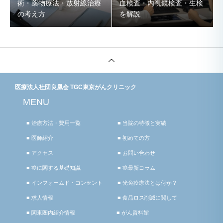
術・薬物療法・放射線治療
血検査・内視鏡検査・生検
の考え方
を解説
医療法人社団良凰会 TGC東京がんクリニック
MENU
■ 治療方法・費用一覧
■ 当院の特徴と実績
■ 医師紹介
■ 初めての方
■ アクセス
■ お問い合わせ
■ 癌に関する基礎知識
■ 癌最新コラム
■ インフォームド・コンセント
■ 光免疫療法とは何か？
■ 求人情報
■ 食品ロス削減に関して
■ 関東圏内紹介情報
■ がん資料館