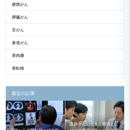
膀胱がん
膵臓がん
舌がん
食道がん
骨肉腫
骨転移
最近の記事
直腸がんの光免疫療法と