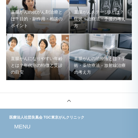
直腸がんの抗がん剤治療と
直腸がんステージ3とは？
は？目的・副作用・相談の
症状・治療法・予後の考え
ポイント
方
直腸がんになりやすい年齢
直腸がんの治療法とは？手
とは？年代別の特徴と受診
術・薬物療法・放射線治療
の目安
の考え方
医療法人社団良凰会 TGC東京がんクリニック
MENU