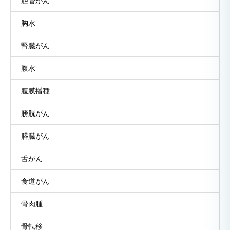
胆管がん
胸水
腎臓がん
腹水
腹膜播種
膀胱がん
膵臓がん
舌がん
食道がん
骨肉腫
骨転移