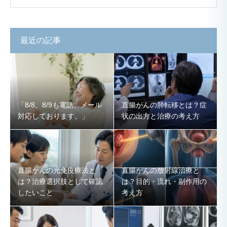
最近の記事
「8/8、8/9も電話、メール
直腸がんの肺転移とは？症
対応しております。」
状の出方と治療の考え方
直腸がんの光免疫療法と
直腸がんの放射線治療と
は？治療選択肢として確認
は？目的・流れ・副作用の
したいこと
考え方