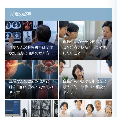
最近の記事
直腸がんの光免疫療法と
直腸がんの肺転移とは？症
は？治療選択肢として確認
状の出方と治療の考え方
したいこと
直腸がんの放射線治療と
直腸がんの抗がん剤治療と
は？目的・流れ・副作用の
は？目的・副作用・相談の
考え方
ポイント