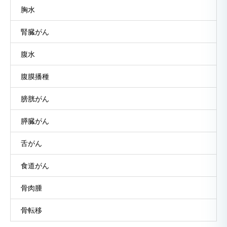
胸水
腎臓がん
腹水
腹膜播種
膀胱がん
膵臓がん
舌がん
食道がん
骨肉腫
骨転移