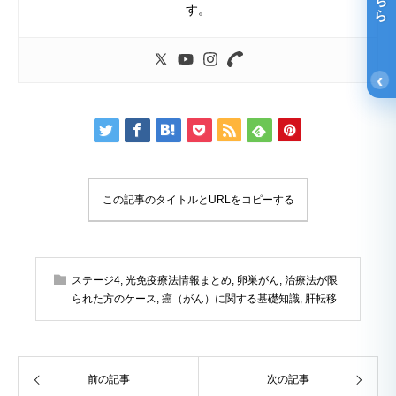
す。
‹
この記事のタイトルとURLをコピーする
ステージ4
,
光免疫療法情報まとめ
,
卵巣がん
,
治療法が限
られた方のケース
,
癌（がん）に関する基礎知識
,
肝転移
前の記事
次の記事