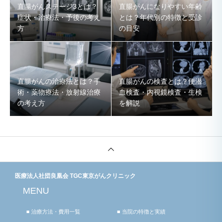
直腸がんステージ3とは？
直腸がんになりやすい年齢
症状・治療法・予後の考え
とは？年代別の特徴と受診
方
の目安
直腸がんの治療法とは？手
直腸がんの検査とは？便潜
術・薬物療法・放射線治療
血検査・内視鏡検査・生検
の考え方
を解説
医療法人社団良凰会 TGC東京がんクリニック
MENU
■ 治療方法・費用一覧
■ 当院の特徴と実績