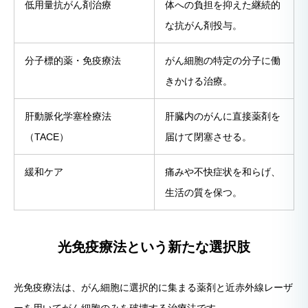
低用量抗がん剤治療
体への負担を抑えた継続的
な抗がん剤投与。
分子標的薬・免疫療法
がん細胞の特定の分子に働
きかける治療。
肝動脈化学塞栓療法
肝臓内のがんに直接薬剤を
（TACE）
届けて閉塞させる。
緩和ケア
痛みや不快症状を和らげ、
生活の質を保つ。
光免疫療法という新たな選択肢
光免疫療法は、がん細胞に選択的に集まる薬剤と近赤外線レーザ
ーを用いてがん細胞のみを破壊する治療法です。