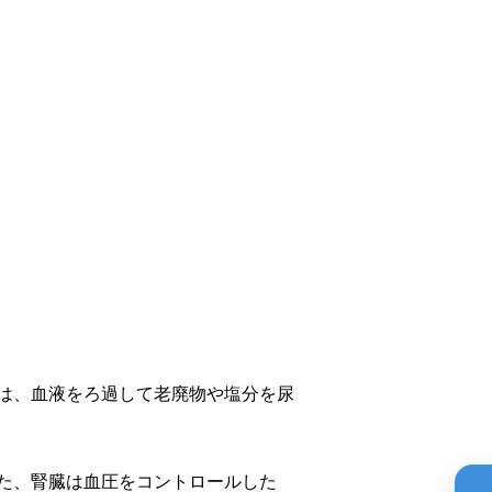
は、血液をろ過して老廃物や塩分を尿
た、腎臓は血圧をコントロールした