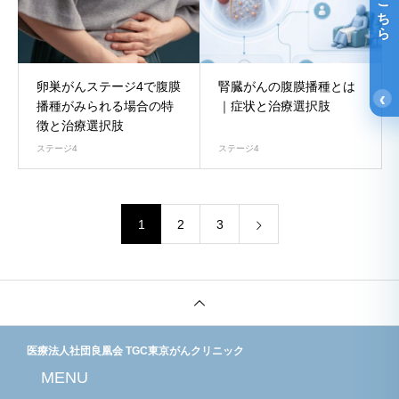
光免疫療法詳細はこちら
卵巣がんステージ4で腹膜
腎臓がんの腹膜播種とは
‹
播種がみられる場合の特
｜症状と治療選択肢
徴と治療選択肢
ステージ4
ステージ4
1
2
3
医療法人社団良凰会 TGC東京がんクリニック
MENU