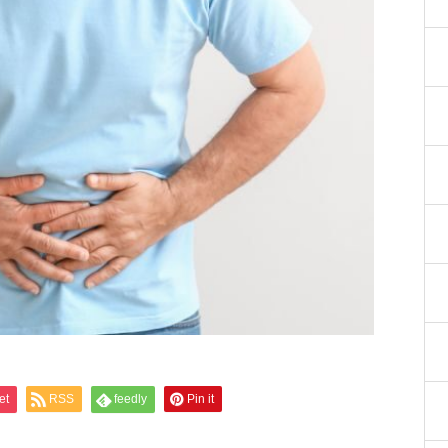
et
RSS
feedly
Pin it