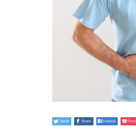
Tweet
Share
Hatena
Pock