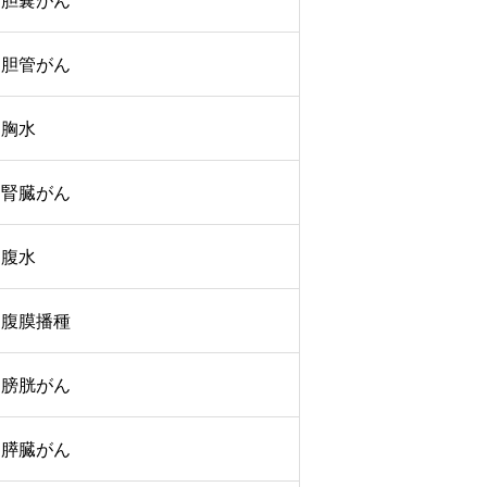
胆嚢がん
胆管がん
胸水
腎臓がん
腹水
腹膜播種
膀胱がん
膵臓がん