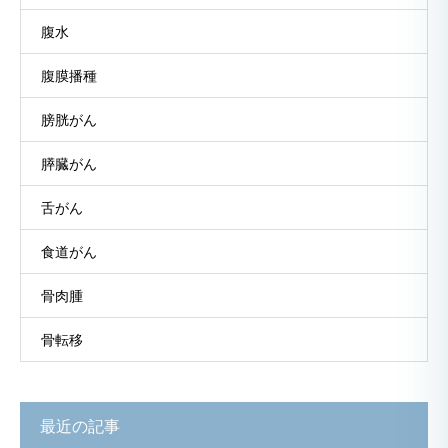
腹水
腹膜播種
膀胱がん
膵臓がん
舌がん
食道がん
骨肉腫
骨転移
最近の記事