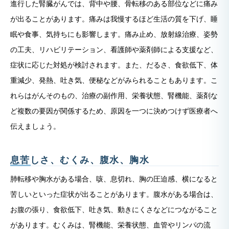
進行した腎臓がんでは、背中や腰、骨転移のある部位などに痛み
が出ることがあります。痛みは我慢するほど生活の質を下げ、睡
眠や食事、気持ちにも影響します。痛み止め、放射線治療、姿勢
の工夫、リハビリテーション、看護師や薬剤師による支援など、
症状に応じた対処が検討されます。また、だるさ、食欲低下、体
重減少、発熱、吐き気、便秘などがみられることもあります。こ
れらはがんそのもの、治療の副作用、栄養状態、腎機能、薬剤な
ど複数の要因が関係するため、原因を一つに決めつけず医療者へ
伝えましょう。
息苦しさ、むくみ、腹水、胸水
肺転移や胸水がある場合、咳、息切れ、胸の圧迫感、横になると
苦しいといった症状が出ることがあります。腹水がある場合は、
お腹の張り、食欲低下、吐き気、動きにくさなどにつながること
があります。むくみは、腎機能、栄養状態、血管やリンパの流