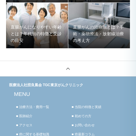
直腸がんになりやすい年齢
直腸がんの治療法とは？手
とは？年代別の特徴と受診
術・薬物療法・放射線治療
の目安
の考え方
医療法人社団良凰会 TGC東京がんクリニック
MENU
■ 治療方法・費用一覧
■ 当院の特徴と実績
■ 医師紹介
■ 初めての方
■ アクセス
■ お問い合わせ
■ 癌に関する基礎知識
■ 癌最新コラム