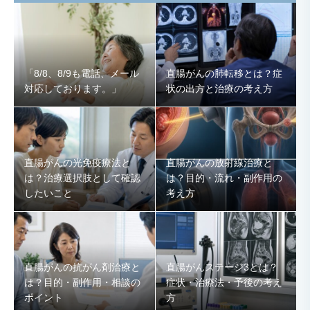
「8/8、8/9も電話、メール
直腸がんの肺転移とは？症
対応しております。」
状の出方と治療の考え方
直腸がんの光免疫療法と
直腸がんの放射線治療と
は？治療選択肢として確認
は？目的・流れ・副作用の
したいこと
考え方
直腸がんの抗がん剤治療と
直腸がんステージ3とは？
は？目的・副作用・相談の
症状・治療法・予後の考え
ポイント
方