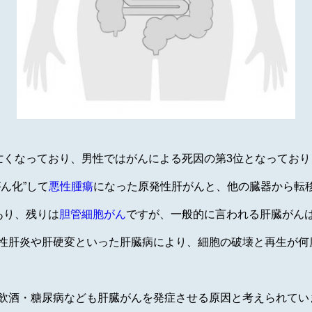
亡くなっており、男性ではがんによる死因の第3位となっており
ん化”して
悪性腫瘍
になった原発性肝がんと、他の臓器から転
あり、残りは
胆管細胞がん
ですが、一般的に言われる肝臓がん
性肝炎や肝硬変といった肝臓病により、細胞の破壊と再生が何
飲酒・糖尿病なども肝臓がんを発症させる原因と考えられてい