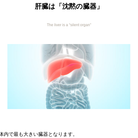
肝臓は「沈黙の臓器」
The liver is a “silent organ”
体内で最も大きい臓器となります。