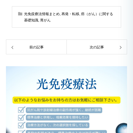
光免疫療法情報まとめ
,
再発・転移
,
癌（がん）に関する
基礎知識
,
胃がん
前の記事
次の記事