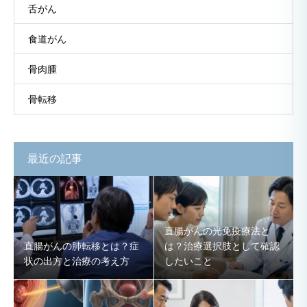
舌がん
食道がん
骨肉腫
骨転移
最近の記事
直腸がんの光免疫療法と
直腸がんの肺転移とは？症
は？治療選択肢として確認
状の出方と治療の考え方
したいこと