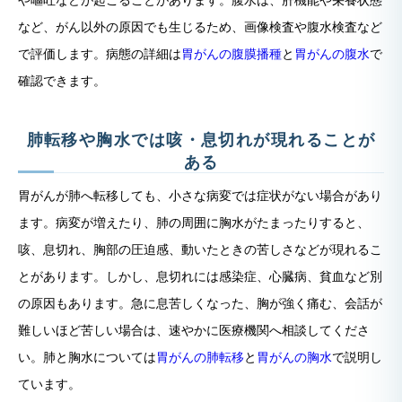
など、がん以外の原因でも生じるため、画像検査や腹水検査など
で評価します。病態の詳細は
胃がんの腹膜播種
と
胃がんの腹水
で
確認できます。
肺転移や胸水では咳・息切れが現れることが
ある
胃がんが肺へ転移しても、小さな病変では症状がない場合があり
ます。病変が増えたり、肺の周囲に胸水がたまったりすると、
咳、息切れ、胸部の圧迫感、動いたときの苦しさなどが現れるこ
とがあります。しかし、息切れには感染症、心臓病、貧血など別
の原因もあります。急に息苦しくなった、胸が強く痛む、会話が
難しいほど苦しい場合は、速やかに医療機関へ相談してくださ
い。肺と胸水については
胃がんの肺転移
と
胃がんの胸水
で説明し
ています。