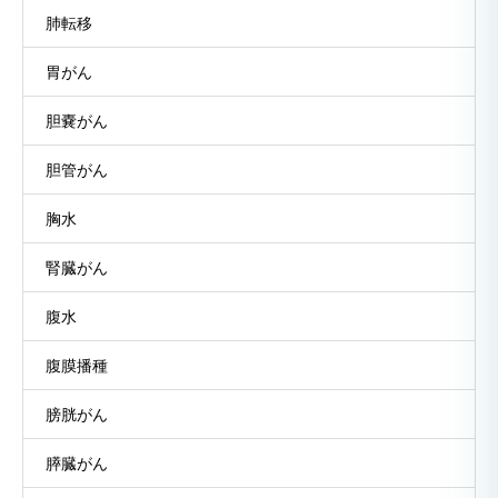
肺転移
胃がん
胆嚢がん
胆管がん
胸水
腎臓がん
腹水
腹膜播種
膀胱がん
膵臓がん