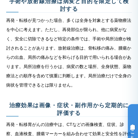
手術や放射線治療は病変と目的を限定して検
討する
再発・転移が見つかった場合、多くは全身を対象とする薬物療法
を中心に考えます。ただし、再発部位が限られ、他に病変がな
く、安全に切除できるなど特定の条件では、手術や局所治療が検
討されることがあります。放射線治療は、骨転移の痛み、腫瘍か
らの出血、局所の痛みなどを和らげる目的で用いられる場合があ
ります。局所治療を行うかは、病変の数と場所、全身状態、薬物
療法との順序を含めて慎重に判断します。局所治療だけで全身の
病状を管理できるとは限りません。
治療効果は画像・症状・副作用から定期的に
評価する
光免疫療法詳細はこちら
再発・転移胃がんの治療中は、CTなどの画像検査、症状、診
察、血液検査、腫瘍マーカーを組み合わせて効果と安全性を評価