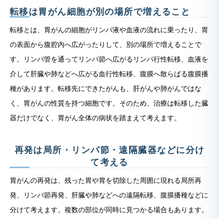
転移は胃がん細胞が別の場所で増えること
転移とは、胃がんの細胞がリンパ液や血液の流れに乗ったり、胃
の表面から腹腔内へ広がったりして、別の場所で増えることで
す。リンパ管を通ってリンパ節へ広がるリンパ行性転移、血液を
介して肝臓や肺などへ広がる血行性転移、腹膜へ散らばる腹膜播
種があります。転移先にできたがんも、肝がんや肺がんではな
く、胃がんの性質を持つ細胞です。そのため、治療は転移した臓
器だけでなく、胃がん全体の病状を踏まえて考えます。
再発は局所・リンパ節・遠隔臓器などに分け
て考える
胃がんの再発は、残った胃や胃を切除した周囲に現れる局所再
発、リンパ節再発、肝臓や肺などへの遠隔転移、腹膜播種などに
分けて考えます。複数の部位が同時に見つかる場合もあります。