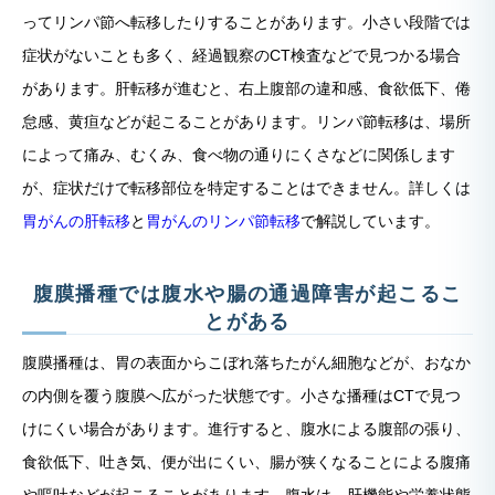
ってリンパ節へ転移したりすることがあります。小さい段階では
症状がないことも多く、経過観察のCT検査などで見つかる場合
があります。肝転移が進むと、右上腹部の違和感、食欲低下、倦
怠感、黄疸などが起こることがあります。リンパ節転移は、場所
によって痛み、むくみ、食べ物の通りにくさなどに関係します
が、症状だけで転移部位を特定することはできません。詳しくは
胃がんの肝転移
と
胃がんのリンパ節転移
で解説しています。
腹膜播種では腹水や腸の通過障害が起こるこ
とがある
腹膜播種は、胃の表面からこぼれ落ちたがん細胞などが、おなか
の内側を覆う腹膜へ広がった状態です。小さな播種はCTで見つ
けにくい場合があります。進行すると、腹水による腹部の張り、
食欲低下、吐き気、便が出にくい、腸が狭くなることによる腹痛
や嘔吐などが起こることがあります。腹水は、肝機能や栄養状態