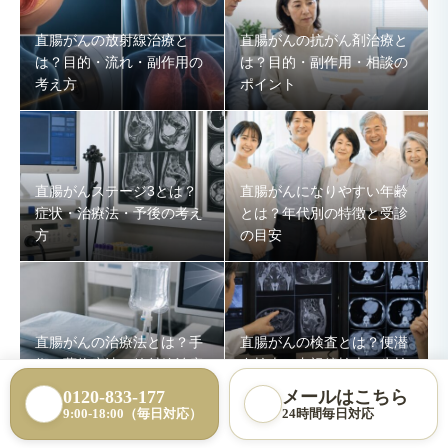
直腸がんの放射線治療と
直腸がんの抗がん剤治療と
は？目的・流れ・副作用の
は？目的・副作用・相談の
考え方
ポイント
直腸がんステージ3とは？
直腸がんになりやすい年齢
症状・治療法・予後の考え
とは？年代別の特徴と受診
方
の目安
直腸がんの治療法とは？手
直腸がんの検査とは？便潜
術・薬物療法・放射線治療
血検査・内視鏡検査・生検
の考え方
を解説
0120-833-177
メールはこちら
9:00-18:00（毎日対応）
24時間毎日対応