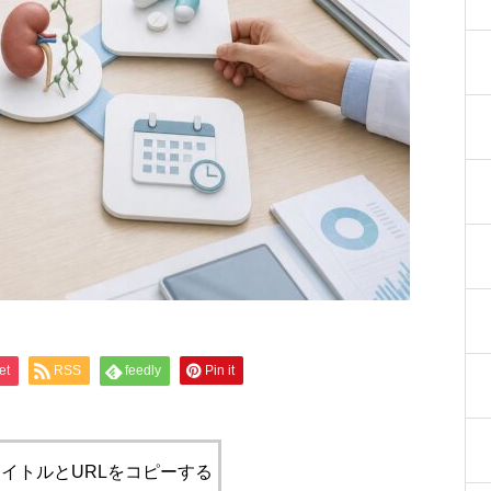
et
RSS
feedly
Pin it
イトルとURLをコピーする