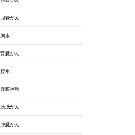
胆嚢がん
胆管がん
胸水
腎臓がん
腹水
腹膜播種
膀胱がん
膵臓がん